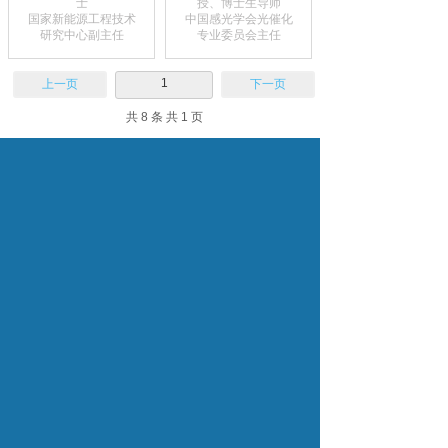
士
授、博士生导师
国家新能源工程技术
中国感光学会光催化
研究中心副主任
专业委员会主任
1
上一页
下一页
共 8 条 共 1 页